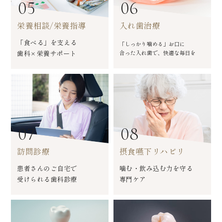
05
06
栄養相談/栄養指導
入れ歯治療
「食べる」を支える
「しっかり噛める」お口に
歯科×栄養サポート
合った入れ歯で、快適な毎日を
07
08
訪問診療
摂食嚥下リハビリ
患者さんのご自宅で
噛む・飲み込む力を守る
受けられる歯科診療
専門ケア